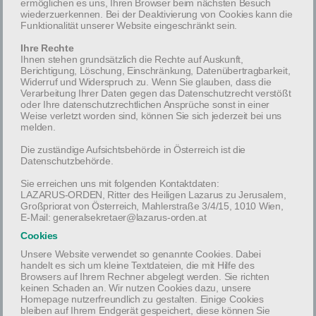
ermöglichen es uns, Ihren Browser beim nächsten Besuch
wiederzuerkennen. Bei der Deaktivierung von Cookies kann die
Funktionalität unserer Website eingeschränkt sein.
Ihre Rechte
Ihnen stehen grundsätzlich die Rechte auf Auskunft,
Berichtigung, Löschung, Einschränkung, Datenübertragbarkeit,
Widerruf und Widerspruch zu. Wenn Sie glauben, dass die
Verarbeitung Ihrer Daten gegen das Datenschutzrecht verstößt
Confrater Propst em. Ulrich Küchl verstorben
oder Ihre datenschutzrechtlichen Ansprüche sonst in einer
Weise verletzt worden sind, können Sie sich jederzeit bei uns
In Trauer gibt das Ordenskapitel der Ritter des Heiligen
melden.
Lazarus zu Jerusalem im Großpriorat von Österreich bekannt,
daß es Gott
Die zuständige Aufsichtsbehörde in Österreich ist die
Datenschutzbehörde.
Read More
Sie erreichen uns mit folgenden Kontaktdaten:
LAZARUS-ORDEN, Ritter des Heiligen Lazarus zu Jerusalem,
Großpriorat von Österreich, Mahlerstraße 3/4/15, 1010 Wien,
E-Mail: generalsekretaer@lazarus-orden.at
Cookies
Ordenstag in Stift Zwettl
Unsere Website verwendet so genannte Cookies. Dabei
handelt es sich um kleine Textdateien, die mit Hilfe des
Am 25. April 2026 fanden im Stift Zwettl die Feierlichkeiten zum
Browsers auf Ihrem Rechner abgelegt werden. Sie richten
diesjährigen Ordenstag des Lazarus-Ordens statt. Dazu kamen
keinen Schaden an. Wir nutzen Cookies dazu, unsere
Homepage nutzerfreundlich zu gestalten. Einige Cookies
Ritter und
bleiben auf Ihrem Endgerät gespeichert, diese können Sie