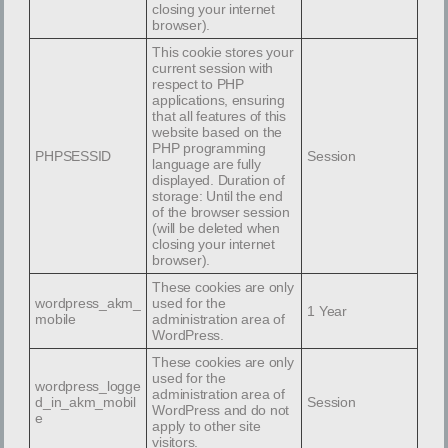
closing your internet
Read More
browser).
This cookie stores your
current session with
respect to PHP
applications, ensuring
Gelungenes Benefizkonzert im Schloss Ennsegg
that all features of this
website based on the
Am 21. September 2025 hatte der Lazarus-Ordens zum
PHP programming
PHPSESSID
Session
Benefizkonzert nach Enns geladen, das mit hochkarätigen
language are fully
displayed. Duration of
Darbietungen beeindruckte und von der
storage: Until the end
of the browser session
Read More
(will be deleted when
closing your internet
browser).
These cookies are only
wordpress_akm_
used for the
1 Year
mobile
administration area of ​​
Ordenstag im Zisterzienserstift Zwettl
WordPress.
Am 17. Mai 2025 beging der Lazarus-Orden seinen
These cookies are only
diesjährigen Ordenstag im Stift Zwettl. An die vierzig
used for the
wordpress_logge
administration area of ​​
Ordensangehörige aus ganz Österreich
d_in_akm_mobil
Session
WordPress and do not
e
apply to other site
visitors.
Read More