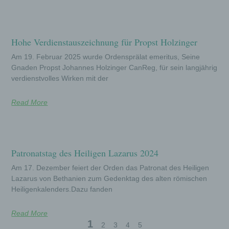
services the user has
agreed to or not.
This LocalStorage key /
value stores a
Hohe Verdienstauszeichnung für Propst Holzinger
generated ID so that
_uniqueuid
the user's opt-in / opt-
variable
Am 19. Februar 2025 wurde Ordensprälat emeritus, Seine
out actions can be
documented. The ID is
Gnaden Propst Johannes Holzinger CanReg, für sein langjährig
stored anonymously.
verdienstvolles Wirken mit der
This LocalStorage key /
value stores the time
dsgvoaio_create
variable
Read More
when _uniqueuid was
generated.
This LocalStorage key /
value stores whether
dsgvoaio_vgwort
the service VG word
variable
_disable
standard is allowed or
Patronatstag des Heiligen Lazarus 2024
not (setting of the page
operator).
Am 17. Dezember feiert der Orden das Patronat des Heiligen
Lazarus von Bethanien zum Gedenktag des alten römischen
This LocalStorage key /
value stores whether
Heiligenkalenders.Dazu fanden
dsgvoaio_ga_dis
the service Google
variable
able
Analytics Standard is
Read More
allowed or not (Hiring
the site operator).
1
2
3
4
5