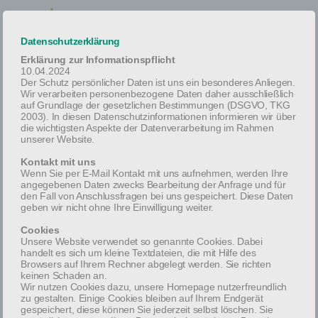
Datenschutzerklärung
Erklärung zur Informationspflicht
10.04.2024
Der Schutz persönlicher Daten ist uns ein besonderes Anliegen.
Wir verarbeiten personenbezogene Daten daher ausschließlich
auf Grundlage der gesetzlichen Bestimmungen (DSGVO, TKG
2003). In diesen Datenschutzinformationen informieren wir über
09/09/2020
die wichtigsten Aspekte der Datenverarbeitung im Rahmen
unserer Website.
Confrater Col. (ret.) Jack Smith verstorben
Kontakt mit uns
Wenn Sie per E-Mail Kontakt mit uns aufnehmen, werden Ihre
In Trauer gibt das Ordenskapitel der Ritter des Heiligen
angegebenen Daten zwecks Bearbeitung der Anfrage und für
Lazarus zu Jerusalem im Großpriorat von Österreich bekannt,
den Fall von Anschlussfragen bei uns gespeichert. Diese Daten
daß es Gott dem allmächtigen Vater gefallen hat, unseren
geben wir nicht ohne Ihre Einwilligung weiter.
Confrater
Cookies
Unsere Website verwendet so genannte Cookies. Dabei
Colonel USAF (ret.)
handelt es sich um kleine Textdateien, die mit Hilfe des
Browsers auf Ihrem Rechner abgelegt werden. Sie richten
Jack Humphrey Smith
keinen Schaden an.
Gratialritter des Lazarus-Ordens
Wir nutzen Cookies dazu, unsere Homepage nutzerfreundlich
zu gestalten. Einige Cookies bleiben auf Ihrem Endgerät
gespeichert, diese können Sie jederzeit selbst löschen. Sie
nach erfülltem Leben, am 9. September 2020, im 86.