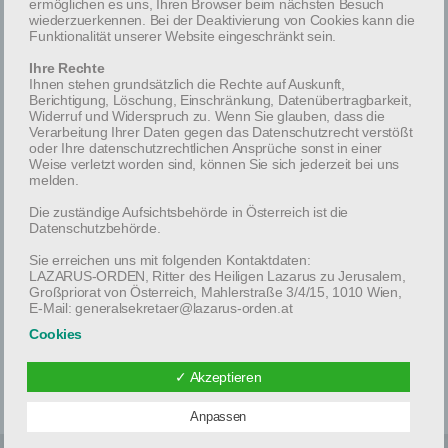
ermöglichen es uns, Ihren Browser beim nächsten Besuch
Lebensjahr, in die ewige Heimat abzuberufen.
wiederzuerkennen. Bei der Deaktivierung von Cookies kann die
Funktionalität unserer Website eingeschränkt sein.
Requiescat in pace.
Ihre Rechte
Ihnen stehen grundsätzlich die Rechte auf Auskunft,
Berichtigung, Löschung, Einschränkung, Datenübertragbarkeit,
Widerruf und Widerspruch zu. Wenn Sie glauben, dass die
Verarbeitung Ihrer Daten gegen das Datenschutzrecht verstößt
oder Ihre datenschutzrechtlichen Ansprüche sonst in einer
Weise verletzt worden sind, können Sie sich jederzeit bei uns
melden.
Die zuständige Aufsichtsbehörde in Österreich ist die
Datenschutzbehörde.
Sie erreichen uns mit folgenden Kontaktdaten:
LAZARUS-ORDEN, Ritter des Heiligen Lazarus zu Jerusalem,
Großpriorat von Österreich, Mahlerstraße 3/4/15, 1010 Wien,
E-Mail: generalsekretaer@lazarus-orden.at
< Previous
Next >
Cookies
Unsere Website verwendet so genannte Cookies. Dabei
handelt es sich um kleine Textdateien, die mit Hilfe des
✓ Akzeptieren
Browsers auf Ihrem Rechner abgelegt werden. Sie richten
keinen Schaden an. Wir nutzen Cookies dazu, unsere
Anpassen
Homepage nutzerfreundlich zu gestalten. Einige Cookies
bleiben auf Ihrem Endgerät gespeichert, diese können Sie