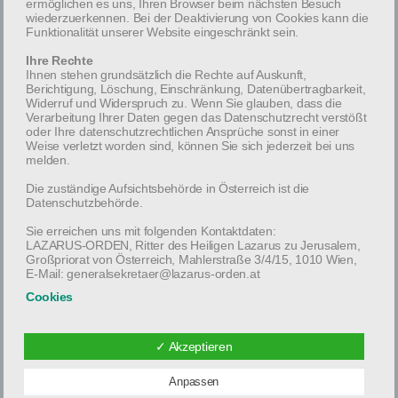
ermöglichen es uns, Ihren Browser beim nächsten Besuch
November 2017, im 87. Lebensjahr, in die ewige Heimat
wiederzuerkennen. Bei der Deaktivierung von Cookies kann die
abzuberufen.
Funktionalität unserer Website eingeschränkt sein.
Ihre Rechte
Requiescat in pace.
Ihnen stehen grundsätzlich die Rechte auf Auskunft,
Berichtigung, Löschung, Einschränkung, Datenübertragbarkeit,
Widerruf und Widerspruch zu. Wenn Sie glauben, dass die
Verarbeitung Ihrer Daten gegen das Datenschutzrecht verstößt
oder Ihre datenschutzrechtlichen Ansprüche sonst in einer
Weise verletzt worden sind, können Sie sich jederzeit bei uns
melden.
Die zuständige Aufsichtsbehörde in Österreich ist die
Datenschutzbehörde.
Sie erreichen uns mit folgenden Kontaktdaten:
LAZARUS-ORDEN, Ritter des Heiligen Lazarus zu Jerusalem,
Großpriorat von Österreich, Mahlerstraße 3/4/15, 1010 Wien,
E-Mail: generalsekretaer@lazarus-orden.at
Cookies
< Previous
Next >
Unsere Website verwendet so genannte Cookies. Dabei
handelt es sich um kleine Textdateien, die mit Hilfe des
✓ Akzeptieren
Browsers auf Ihrem Rechner abgelegt werden. Sie richten
keinen Schaden an. Wir nutzen Cookies dazu, unsere
Homepage nutzerfreundlich zu gestalten. Einige Cookies
Anpassen
bleiben auf Ihrem Endgerät gespeichert, diese können Sie