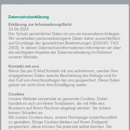
Datenschutzerklärung
Erklärung zur Informationspflicht
10.04.2024
Der Schutz persönlicher Daten ist uns ein besonderes Anliegen.
Wir verarbeiten personenbezogene Daten daher ausschließlich
auf Grundlage der gesetzlichen Bestimmungen (DSGVO, TKG
2003). In diesen Datenschutzinformationen informieren wir über
16/11/2017
die wichtigsten Aspekte der Datenverarbeitung im Rahmen
unserer Website.
Confrater Diakon Prof. Dr. Franz Eckert verstorben
Kontakt mit uns
Wenn Sie per E-Mail Kontakt mit uns aufnehmen, werden Ihre
In Trauer gibt das Ordenskapitel der Ritter des Heiligen
angegebenen Daten zwecks Bearbeitung der Anfrage und für
Lazarus zu Jerusalem im Großpriorat von Österreich bekannt,
den Fall von Anschlussfragen bei uns gespeichert. Diese Daten
daß es Gott dem allmächtigen Vater gefallen hat unseren
geben wir nicht ohne Ihre Einwilligung weiter.
Confrater
Cookies
Unsere Website verwendet so genannte Cookies. Dabei
Diakon
handelt es sich um kleine Textdateien, die mit Hilfe des
Browsers auf Ihrem Rechner abgelegt werden. Sie richten
Prof. Dr. Franz Eckert
keinen Schaden an.
Verdienst-Großkreuzritter des Lazarus-Ordens
Wir nutzen Cookies dazu, unsere Homepage nutzerfreundlich
zu gestalten. Einige Cookies bleiben auf Ihrem Endgerät
gespeichert, diese können Sie jederzeit selbst löschen. Sie
nach langer Krankheit und gottgefälligem Leben, am 16.