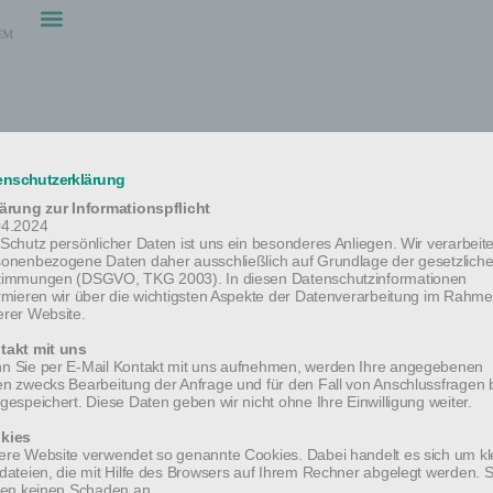
enschutzerklärung
lärung zur Informationspflicht
04.2024
Schutz persönlicher Daten ist uns ein besonderes Anliegen. Wir verarbeit
sonenbezogene Daten daher ausschließlich auf Grundlage der gesetzlich
s Lackner verstorben
timmungen (DSGVO, TKG 2003). In diesen Datenschutzinformationen
rmieren wir über die wichtigsten Aspekte der Datenverarbeitung im Rahm
rer Website.
 der Ritter des Heiligen Lazarus zu Jerusalem im
takt mit uns
n Sie per E-Mail Kontakt mit uns aufnehmen, werden Ihre angegebenen
nnt, daß es Gott dem allmächtigen Vater gefallen
n zwecks Bearbeitung der Anfrage und für den Fall von Anschlussfragen 
gespeichert. Diese Daten geben wir nicht ohne Ihre Einwilligung weiter.
kies
re Website verwendet so genannte Cookies. Dabei handelt es sich um kl
dateien, die mit Hilfe des Browsers auf Ihrem Rechner abgelegt werden. S
of. Dr. Johannes Lackner
ten keinen Schaden an.