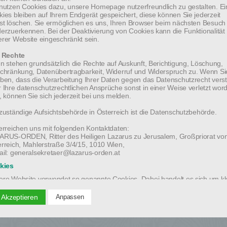
tritter des Lazarus-Ordens
nutzen Cookies dazu, unsere Homepage nutzerfreundlich zu gestalten. Ei
ies bleiben auf Ihrem Endgerät gespeichert, diese können Sie jederzeit
st löschen. Sie ermöglichen es uns, Ihren Browser beim nächsten Besuch
erzuerkennen. Bei der Deaktivierung von Cookies kann die Funktionalität
. Jänner 2016, im 90. Lebensjahr, in die ewige
rer Website eingeschränkt sein.
e Rechte
n stehen grundsätzlich die Rechte auf Auskunft, Berichtigung, Löschung,
chränkung, Datenübertragbarkeit, Widerruf und Widerspruch zu. Wenn Si
ben, dass die Verarbeitung Ihrer Daten gegen das Datenschutzrecht vers
 Ihre datenschutzrechtlichen Ansprüche sonst in einer Weise verletzt wor
, können Sie sich jederzeit bei uns melden.
zuständige Aufsichtsbehörde in Österreich ist die Datenschutzbehörde.
erreichen uns mit folgenden Kontaktdaten:
ARUS-ORDEN, Ritter des Heiligen Lazarus zu Jerusalem, Großpriorat vo
rreich, Mahlerstraße 3/4/15, 1010 Wien,
il: generalsekretaer@lazarus-orden.at
kies
re Website verwendet so genannte Cookies. Dabei handelt es sich um kl
dateien, die mit Hilfe des Browsers auf Ihrem Rechner abgelegt werden. S
hten keinen Schaden an. Wir nutzen Cookies dazu, unsere Homepage
 Akzeptieren
Anpassen
erfreundlich zu gestalten. Einige Cookies bleiben auf Ihrem Endgerät
Impressum
Kontakt
Links
Datenschutz
eichert, diese können Sie jederzeit selbst löschen. Sie ermöglichen es un
en Browser beim nächsten Besuch wiederzuerkennen. Bei der Deaktivieru