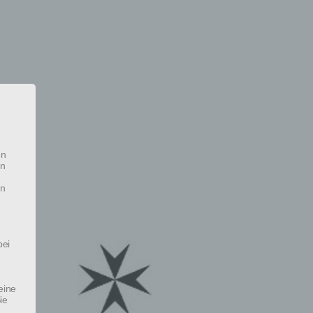
en
en
en
bei
eine
ie