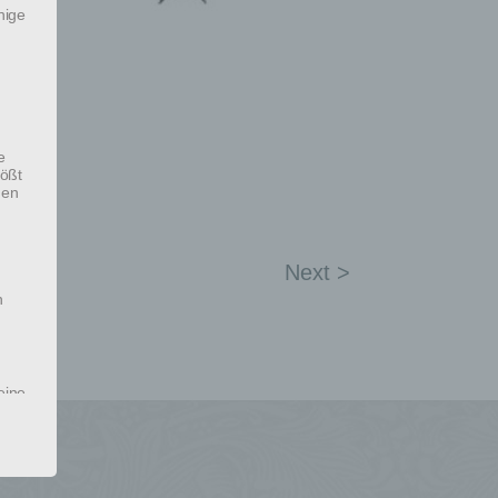
nige
e
tößt
den
Next >
n
eine
ie
s,
ng