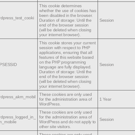
en im Nahen Osten. In seiner Predigt betonte Sein
This cookie determines
whether the use of cookies has
ng der Barmherzigkeit als Voraussetzung des
been disabled in the browser.
dpress_test_cooki
Duration of storage: Until the
Session
digkeit den Menschen in der Region durch
end of the browser session
(will be deleted when closing
n, um sie zu ermutigen zu bleiben bzw. wieder in
your internet browser).
This cookie stores your current
session with respect to PHP
Ehren des Patriarchen im Marmorsaal ein Benefiz-
applications, ensuring that all
features of this website based
staltet wurde. Die zahlreichen Gäste des feierliche
on the PHP programming
PSESSID
Session
language are fully displayed.
ios III. und Bischof DDr. Klaus Küng ebenfalls
Duration of storage: Until the
end of the browser session
itativen Projekte des Patriarchen in Syrien, denen
(will be deleted when closing
your internet browser).
These cookies are only used
rdpress_akm_mobil
for the administration area of ​​
1 Year
WordPress.
besuchte der Patriarch die oberösterreichische
These cookies are only used
mit Seiner Exzellenz Diözesanbischof Dr. Manfred
rdpress_logged_in_
for the administration area of ​​
Session
m_mobile
WordPress and do not apply to
r. Josef Pühringer zusammenzutreffen. Wie
other site visitors.
beim Termin mit Bischof Dr. Scheuer die
These cookies are only used