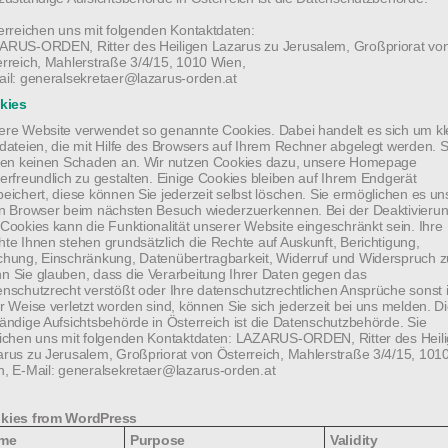
en für den ersehnten Frieden. Einen besonderen
erreichen uns mit folgenden Kontaktdaten:
le der melkitischen Kirche und ihre Bestrebungen,
ARUS-ORDEN, Ritter des Heiligen Lazarus zu Jerusalem, Großpriorat vo
rreich, Mahlerstraße 3/4/15, 1010 Wien,
den Menschen vor Ort Hoffnung zu geben, sodass sie
il: generalsekretaer@lazarus-orden.at
kies
sen. Der prekären Lage der Christen wurde dabei
re Website verwendet so genannte Cookies. Dabei handelt es sich um kl
Der Patriarch informierte über seine Projekte in
dateien, die mit Hilfe des Browsers auf Ihrem Rechner abgelegt werden. S
hten keinen Schaden an. Wir nutzen Cookies dazu, unsere Homepage
te die Notwendigkeit den ausgebombten
erfreundlich zu gestalten. Einige Cookies bleiben auf Ihrem Endgerät
eichert, diese können Sie jederzeit selbst löschen. Sie ermöglichen es un
erfügbar zu machen, um ihnen eine Perspektive i
en Browser beim nächsten Besuch wiederzuerkennen. Bei der Deaktivieru
wanderung seinen keine Lösung, man müsse den
Cookies kann die Funktionalität unserer Website eingeschränkt sein. Ihre
te Ihnen stehen grundsätzlich die Rechte auf Auskunft, Berichtigung,
bleiben zu können, weil sie dort auch eine Zukunft
hung, Einschränkung, Datenübertragbarkeit, Widerruf und Widerspruch z
 Sie glauben, dass die Verarbeitung Ihrer Daten gegen das
 den Generalsekretär um Unterstützung für seine
nschutzrecht verstößt oder Ihre datenschutzrechtlichen Ansprüche sonst 
r Weise verletzt worden sind, können Sie sich jederzeit bei uns melden. D
ls auch von UNHCR und Caritas gestützt werden.
ändige Aufsichtsbehörde in Österreich ist die Datenschutzbehörde. Sie
eichen uns mit folgenden Kontaktdaten: LAZARUS-ORDEN, Ritter des Heil
rus zu Jerusalem, Großpriorat von Österreich, Mahlerstraße 3/4/15, 101
, E-Mail: generalsekretaer@lazarus-orden.at
in das Prämonstratenser Stift Geras.
iftsbasilika zu Geras, zelebriert von Seiner
kies from WordPress
laus Küng, betete Patriarch Gregorios III. mit den
me
Purpose
Validity