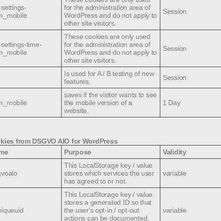
settings-
for the administration area of ​​
Syrien, die Situation der christlichen Kirchen dort
Session
m_mobile
WordPress and do not apply to
other site visitors.
e Menschen im Kriegsgebiet im Vordergrund.
These cookies are only used
it Landeshauptmann Dr. Josef Pühringer, das im
settings-time-
for the administration area of ​​
Session
m_mobile
WordPress and do not apply to
ierte Patriarch Gregorios III. über seine
other site visitors.
 und betonte erneut die Notwendigkeit den
Is used for A / B testing of new
Session
features.
 zu geben, um sie zu ermutigen zu bleiben bzw.
saves if the visitor wants to see
ehren. Ebenfalls bedeutsamer Schwerpunkt war es
m_mobile
the mobile version of a
1 Day
website.
itärem Gebiet zu erörtern und zu verwirklichen.
teht schon seit einigen Jahren in guten
kies from DSGVO AIO for WordPress
d konnte in der Vergangenheit bereits mehrfach
me
Purpose
Validity
en großzügig unterstützen.
This LocalStorage key / value
in das Augustiner-Chorherrenstift St. Florian.
gvoaio
stores which services the user
variable
has agreed to or not.
This LocalStorage key / value
angreiche Programm am Samstag, dem 17.
stores a generated ID so that
niqueuid
the user's opt-in / opt-out
variable
actions can be documented.