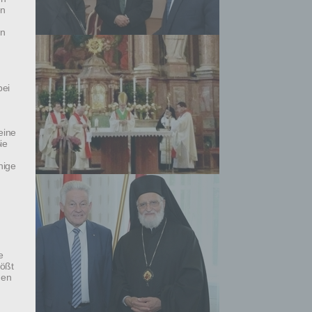
en
en
bei
eine
ie
nige
e
tößt
den