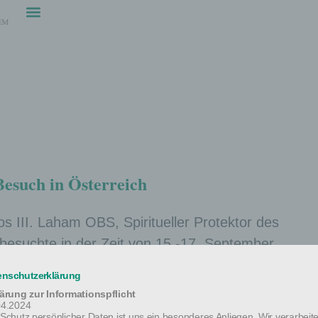
Besuch in Österreich
os III. Laham OBS, Spiritueller Protektor des
 besuchte in der Zeit von 15.-17. September
enschutzerklärung
chen der Hilfe für Syrien und der bedrängten Lage
lärung zur Informationspflicht
04.2024
Schutz persönlicher Daten ist uns ein besonderes Anliegen. Wir verarbeit