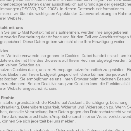
st als Patriarch von Antiochien und dem Ganzen
sonenbezogene Daten daher ausschließlich auf Grundlage der gesetzlich
timmungen (DSGVO, TKG 2003). In diesen Datenschutzinformationen
 Jerusalem das Oberhaupt der melkitischen
rmieren wir über die wichtigsten Aspekte der Datenverarbeitung im Rahm
rer Website.
die den mit Rom unierten katholischen Ostkirchen
takt mit uns
 bedeutendsten katholischen Würdenträgern im
n Sie per E-Mail Kontakt mit uns aufnehmen, werden Ihre angegebenen
n zwecks Bearbeitung der Anfrage und für den Fall von Anschlussfragen 
maskus.
gespeichert. Diese Daten geben wir nicht ohne Ihre Einwilligung weiter.
kies
re Website verwendet so genannte Cookies. Dabei handelt es sich um kl
II. über den Krieg und das Schicksal der Menschen
dateien, die mit Hilfe des Browsers auf Ihrem Rechner abgelegt werden. S
ten keinen Schaden an.
ige Lage der Christen im Orient, bestimmte das
nutzen Cookies dazu, unsere Homepage nutzerfreundlich zu gestalten. Ei
ies bleiben auf Ihrem Endgerät gespeichert, diese können Sie jederzeit
st löschen. Sie ermöglichen es uns, Ihren Browser beim nächsten Besuch
esuche im Stift Geras und im Stift Sankt Florian die
erzuerkennen. Bei der Deaktivierung von Cookies kann die Funktionalität
rer Website eingeschränkt sein.
thalts.
e Rechte
n stehen grundsätzlich die Rechte auf Auskunft, Berichtigung, Löschung,
chränkung, Datenübertragbarkeit, Widerruf und Widerspruch zu. Wenn Si
 im Bundesministerium für Europa, Integration und
ben, dass die Verarbeitung Ihrer Daten gegen das Datenschutzrecht vers
 Ihre datenschutzrechtlichen Ansprüche sonst in einer Weise verletzt wor
 für auswärtige Angelegenheiten, Botschafter Dr.
, können Sie sich jederzeit bei uns melden.
nstand des Arbeitsgesprächs war die Situation in
zuständige Aufsichtsbehörde in Österreich ist die Datenschutzbehörde.